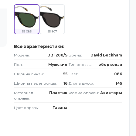
55 086
55 807
Все характеристики:
Модель:
DB 1200/S
Бренд:
David Beckham
Пол:
Мужские
Тип оправы:
ободковая
Ширина линзы:
55
Цвет:
086
Ширина переносицы:
16
Длина дужки:
145
Материал
Пластик
Форма оправы:
Авиаторы
оправы:
Цвет оправы:
Гавана