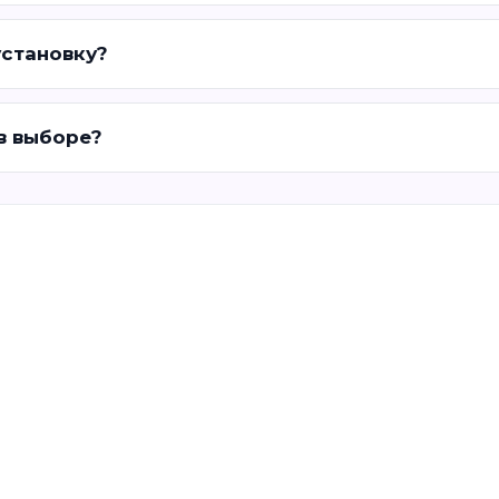
установку?
 в выборе?