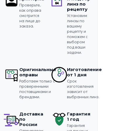
линз по
Проверьте,
рецепту
как оправа
смотрится
Установим
на лице до
линзы по
заказа.
вашему
рецепту и
поможем с
выбором
под ваши
задачи.
Оригинальные
Изготовление
оправы
от 1 дня
Работаем только с
Срок
проверенными
изготовления
поставщиками и
зависит от
брендами.
выбранных линз.
Доставка
Гарантия
по
1 год
России
Гарантия
Отправляем
на линзы и