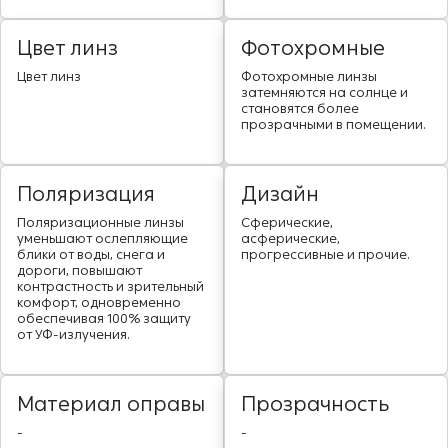
Цвет линз
Фотохромные
Цвет линз
Фотохромные линзы
затемняются на солнце и
становятся более
прозрачными в помещении.
Поляризация
Дизайн
Поляризационные линзы
Сферические,
уменьшают ослепляющие
асферические,
блики от воды, снега и
прогрессивные и прочие.
дороги, повышают
контрастность и зрительный
комфорт, одновременно
обеспечивая 100% защиту
от УФ-излучения.
Материал оправы
Прозрачность
-
-