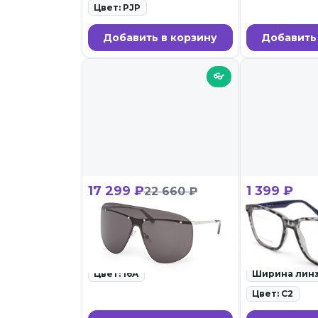
Цвет: PJP
Добавить в корзину
Добавить
👓
17 299 ₽
1 399 ₽
22 660 ₽
GCDS GD 0072 16A
CHARM 7076
ID: 105420 • Солнцезащитные
ID: 105236 • О
очки • 27.02.26
• 27.02.26
Цвет: 16A
Ширина линз
Цвет: C2