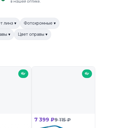
в нашей оптике.
т линз ▾
Фотохромные ▾
авы ▾
Цвет оправы ▾
👓
👓
7 399 ₽
9 115 ₽