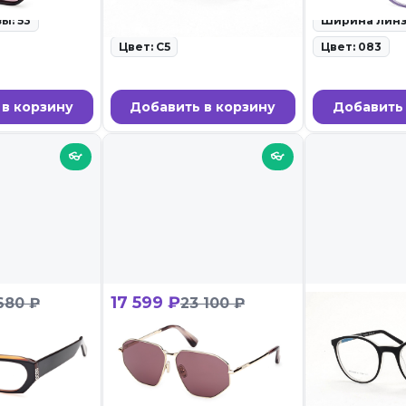
ы: 53
Ширина линзы: 56
Ширина линз
Цвет: C5
Цвет: 083
 в корзину
Добавить в корзину
Добавить 
👓
👓
17 599 ₽
2 199 ₽
680 ₽
23 100 ₽
29 56X
Max Mara MM 0143 32Y
PENGUIN BA
олнцезащитные
ID: 117171 • Солнцезащитные
ID: 114666 • Оп
очки • 27.02.26
27.02.26