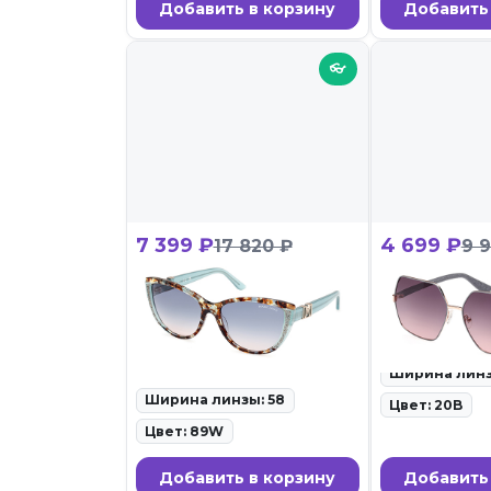
Добавить в корзину
Добавить
👓
7 399 ₽
4 699 ₽
17 820 ₽
9 
Guess by Marciano GMS
Guess GUS 
00011 89W
ID: 101813 • С
очки • 27.02.26
ID: 102769 • Солнцезащитные
очки • 27.02.26
Ширина линз
Ширина линзы: 58
Цвет: 20B
Цвет: 89W
Добавить в корзину
Добавить