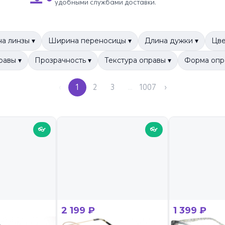
удобными службами доставки.
а линзы ▾
Ширина переносицы ▾
Длина дужки ▾
Цве
равы ▾
Прозрачность ▾
Текстура оправы ▾
Форма опр
‹
1
2
3
…
1007
›
👓
👓
2 199 ₽
1 399 ₽