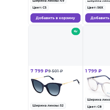
Ширина линзы: 49
Ширина линз
Цвет: C5
Цвет: 56X
Добавить в корзину
Добавить
👓
7 799 ₽
1 799 ₽
9 501 ₽
POLAROID PLD 4184/S/X
ACTION 212
PJP
ID: 111864 • Оп
27.02.26
ID: 111997 • Солнцезащитные
очки • 27.02.26
Ширина линз
Ширина линзы: 52
Цвет: C8