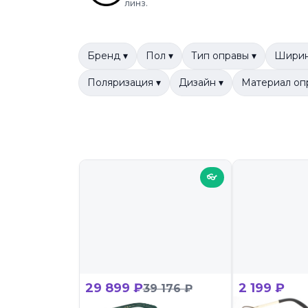
линз.
Бренд ▾
Пол ▾
Тип оправы ▾
Ширин
Поляризация ▾
Дизайн ▾
Материал оп
👓
29 899 ₽
2 199 ₽
39 176 ₽