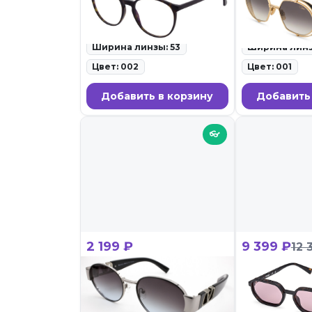
ID: 135652 • Оправы для очков •
ID: 134431 • С
28.02.26
очки • 28.02.26
Ширина линзы: 53
Ширина линз
Цвет: 002
Цвет: 001
Добавить в корзину
Добавить
👓
2 199 ₽
9 399 ₽
12 
LORENZO LOTTO 7151
Guess GUS 
C2
ID: 119008 • С
очки • 27.02.26
ID: 120169 • Солнцезащитные