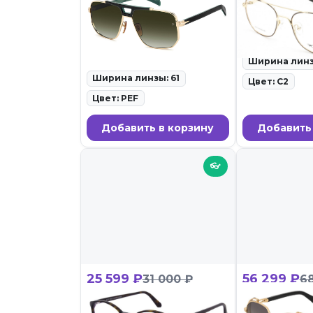
David Beckham DB
CONSUL 443
7157/S PEF
ID: 141291 • Оп
30.05.26
ID: 141296 • Солнцезащитные
очки • 30.05.26
Ширина линз
Ширина линзы: 61
Цвет: C2
Цвет: PEF
Добавить в корзину
Добавить
👓
25 599 ₽
56 299 ₽
31 000 ₽
6
Andy Wolf 5067_Lara 002
Cazal 9507 