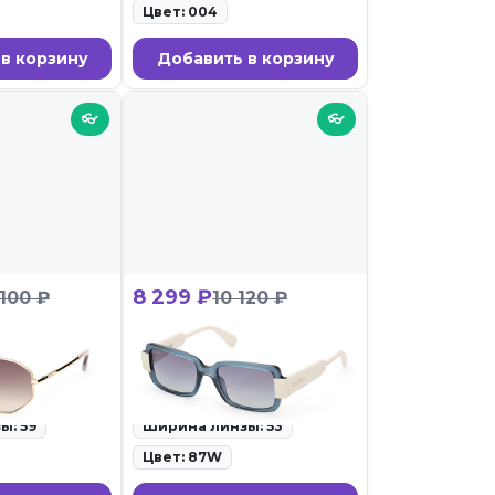
Цвет: 004
в корзину
Добавить в корзину
👓
👓
8 299 ₽
 100 ₽
10 120 ₽
 0143 32F
Max&Co MO 0074 87W
олнцезащитные
ID: 102830 • Солнцезащитные
очки • 27.02.26
ы: 59
Ширина линзы: 53
Цвет: 87W