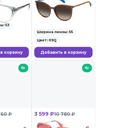
C4
POLAROID PLD
4208/S/X 09Q
равы для очков •
ID: 136441 • Солнцезащитные
очки • 30.05.26
ы: 53
Ширина линзы: 55
Цвет: 09Q
в корзину
Добавить в корзину
👓
👓
3 599 ₽
760 ₽
10 780 ₽
00208 08V
Max&Co MO 0083 66S