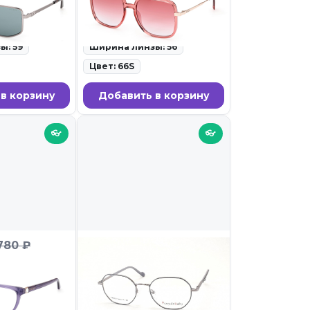
олнцезащитные
ID: 123149 • Солнцезащитные
очки • 28.02.26
ы: 59
Ширина линзы: 56
Цвет: 66S
в корзину
Добавить в корзину
👓
👓
2 199 ₽
780 ₽
195 083
PENGUIN BABY 62637
C8
равы для очков
ID: 118469 • Оправы для очков •