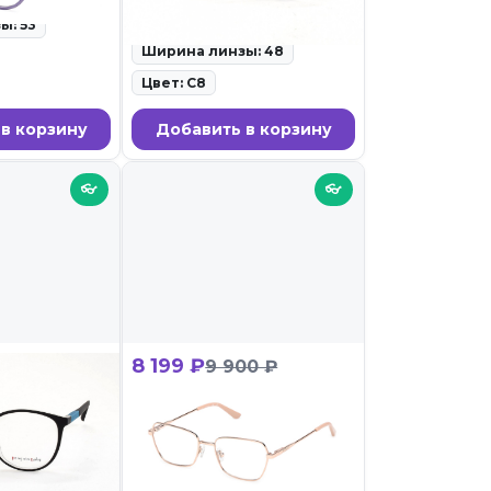
27.02.26
ы: 53
Ширина линзы: 48
Цвет: C8
в корзину
Добавить в корзину
👓
👓
8 199 ₽
9 900 ₽
BY 62619 С2
Guess GU 50271 028
равы для очков •
ID: 113490 • Оправы для очков •
27.02.26