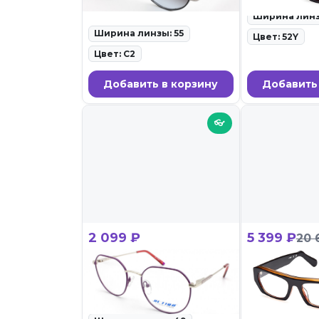
очки • 27.02.26
Ширина линз
Ширина линзы: 55
Цвет: 52Y
Цвет: C2
Добавить в корзину
Добавить
👓
2 099 ₽
5 399 ₽
20 
ACTION 1194 C5
GCDS GD 00
ID: 118017 • Оправы для очков •
ID: 117946 • С
27.02.26
очки • 27.02.26