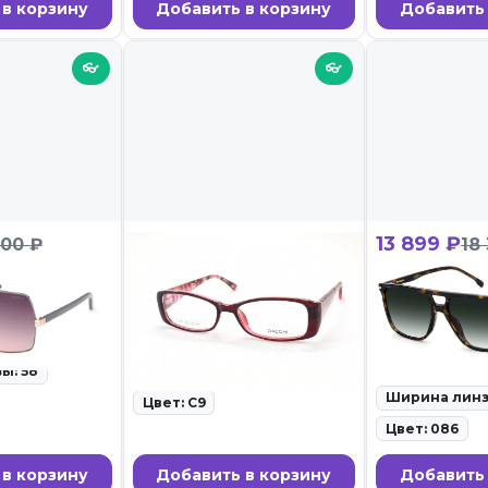
 в корзину
Добавить в корзину
Добавить 
👓
👓
1 799 ₽
13 899 ₽
900 ₽
18
7881-H 20B
DACCHI 37801 C9
Carrera CAR
086
олнцезащитные
ID: 101337 • Оправы для очков •
27.02.26
ID: 100746 • С
очки • 27.02.26
ы: 58
Ширина линзы: 52
Ширина линз
Цвет: C9
Цвет: 086
 в корзину
Добавить в корзину
Добавить 