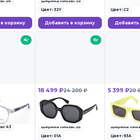
ы: 54
Ширина линзы: 59
Ширина линз
Цвет: 32Y
Цвет: С2
 в корзину
Добавить в корзину
Добавить 
👓
👓
18 499 ₽
5 399 ₽
24 200 ₽
20 
9 C8
Max Mara MM 0153-K 01A
GCDS GD 00
равы для очков •
ID: 110845 • Солнцезащитные
ID: 110422 • С
очки • 27.02.26
очки • 27.02.26
ы: 43
Ширина линзы: 55
Ширина линз
Цвет: 01A
Цвет: 93A