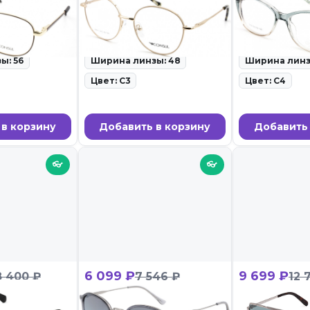
3 C2
CONSUL 62611 C3
CHARM 715 
равы для очков •
ID: 140964 • Оправы для очков
ID: 140771 • Оп
• 30.05.26
30.05.26
ы: 56
Ширина линзы: 48
Ширина линз
Цвет: C3
Цвет: C4
 в корзину
Добавить в корзину
Добавить 
👓
👓
6 099 ₽
9 699 ₽
8 400 ₽
7 546 ₽
12 
001
MEXX 6440 300
Guess GUS 