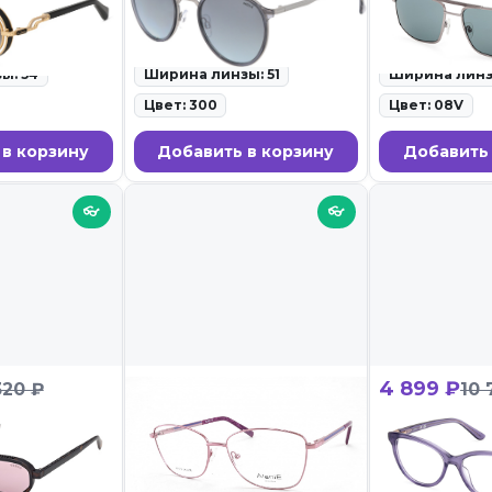
олнцезащитные
ID: 133504 • Солнцезащитные
ID: 130914 • С
очки • 28.02.26
очки • 28.02.26
ы: 54
Ширина линзы: 51
Ширина линз
Цвет: 300
Цвет: 08V
 в корзину
Добавить в корзину
Добавить 
👓
👓
2 099 ₽
4 899 ₽
320 ₽
10 
00233 52Y
ALANIE 7978 C5
Guess GU 50
олнцезащитные
ID: 118989 • Оправы для очков
ID: 118668 • Оп
• 27.02.26
• 27.02.26