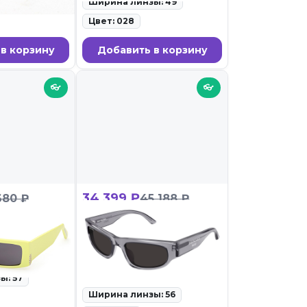
ы: 47
Ширина линзы: 49
Цвет: 028
в корзину
Добавить в корзину
👓
👓
34 399 ₽
680 ₽
45 188 ₽
09 93A
Balenciaga BB0388S
004
олнцезащитные
ID: 109556 • Солнцезащитные
очки • 27.02.26
ы: 57
Ширина линзы: 56