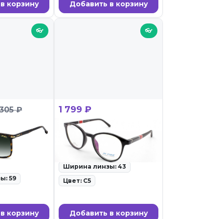
в корзину
Добавить в корзину
👓
👓
1 799 ₽
 305 ₽
RERA 366/S
ACTION 2129 C5
ID: 98846 • Оправы для очков
• 27.02.26
олнцезащитные
Ширина линзы: 43
ы: 59
Цвет: C5
в корзину
Добавить в корзину