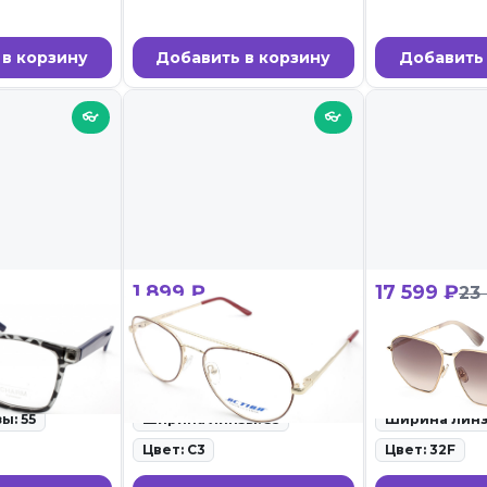
 в корзину
Добавить в корзину
Добавить 
👓
👓
1 899 ₽
17 599 ₽
23
 C2
ACTION 1108 C3
Max Mara MM
правы для очков
ID: 104694 • Оправы для очков
ID: 103194 • С
• 27.02.26
очки • 27.02.26
ы: 55
Ширина линзы: 53
Ширина линз
Цвет: C3
Цвет: 32F