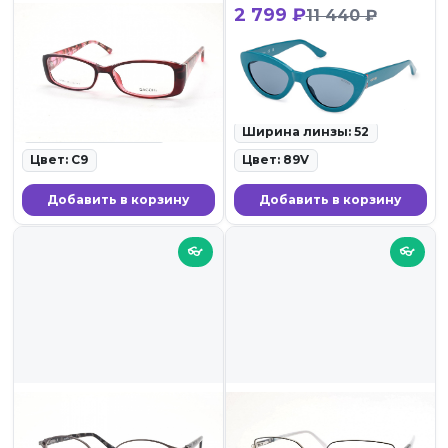
1 799 ₽
2 799 ₽
11 440 ₽
DACCHI 37801 C9
Guess GUS 7905 89V
ID: 101337 • Оправы для
ID: 96311 • Солнцезащитные
очков • 27.02.26
очки • 27.02.26
Ширина линзы: 52
Ширина линзы: 52
Цвет: C9
Цвет: 89V
Добавить в корзину
Добавить в корзину
👓
👓
2 099 ₽
1 899 ₽
BL-STYLE LE6311 C2
BL-STYLE LE6184 C1