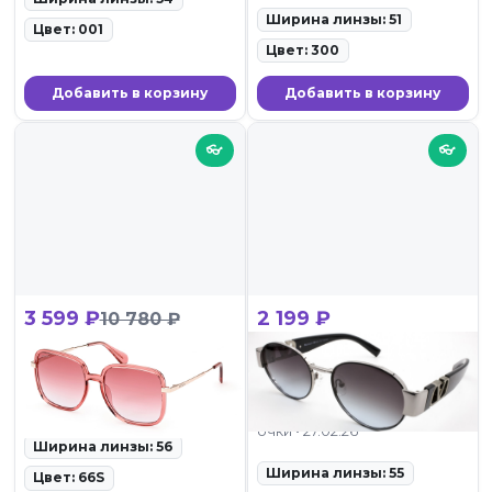
Ширина линзы: 51
Цвет: 001
Цвет: 300
Добавить в корзину
Добавить в корзину
👓
👓
3 599 ₽
2 199 ₽
10 780 ₽
Max&Co MO 0083 66S
LORENZO LOTTO 7151
C2
ID: 123149 • Солнцезащитные
очки • 28.02.26
ID: 120169 • Солнцезащитные
очки • 27.02.26
Ширина линзы: 56
Ширина линзы: 55
Цвет: 66S