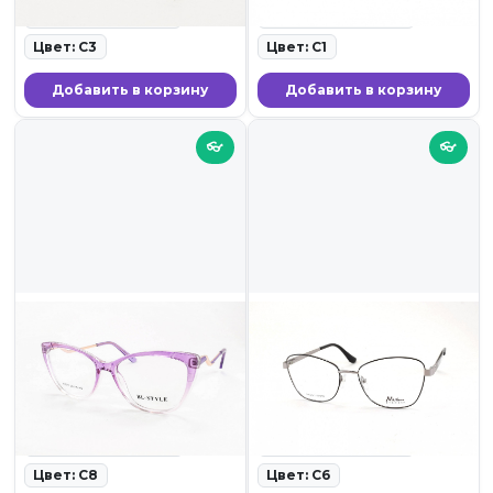
Ширина линзы: 55
Ширина линзы: 55
Цвет: C3
Цвет: C1
Добавить в корзину
Добавить в корзину
👓
👓
1 899 ₽
2 099 ₽
BL-STYLE 3211 C8
NIKITANA 9221 C6
ID: 19787 • Оправы для очков
ID: 19781 • Оправы для очков
• 23.11.25
• 23.11.25
Ширина линзы: 54
Ширина линзы: 55
Цвет: C8
Цвет: C6