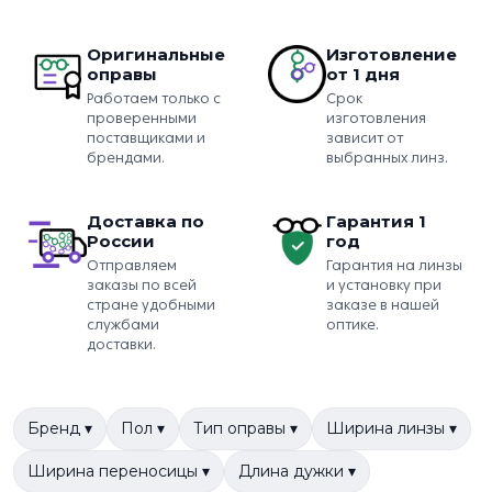
Оригинальные
Изготовление
оправы
от 1 дня
Работаем только с
Срок
проверенными
изготовления
поставщиками и
зависит от
брендами.
выбранных линз.
Доставка по
Гарантия 1
России
год
Отправляем
Гарантия на линзы
заказы по всей
и установку при
стране удобными
заказе в нашей
службами
оптике.
доставки.
Бренд ▾
Пол ▾
Тип оправы ▾
Ширина линзы ▾
Ширина переносицы ▾
Длина дужки ▾