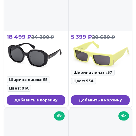
18 499 ₽
5 399 ₽
24 200 ₽
20 680 ₽
Max Mara MM 0153-K
GCDS GD 0009 93A
01A
ID: 110422 • Солнцезащитные
очки • 27.02.26
ID: 110845 • Солнцезащитные
очки • 27.02.26
Ширина линзы: 57
Ширина линзы: 55
Цвет: 93A
Цвет: 01A
Добавить в корзину
Добавить в корзину
👓
👓