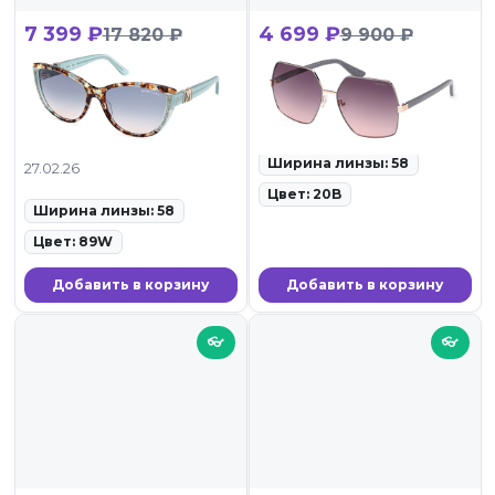
7 399 ₽
4 699 ₽
17 820 ₽
9 900 ₽
Guess by Marciano GMS
Guess GUS 7881-H 20B
00011 89W
ID: 101813 • Солнцезащитные
очки • 27.02.26
ID: 102769 •
Солнцезащитные очки •
Ширина линзы: 58
27.02.26
Цвет: 20B
Ширина линзы: 58
Цвет: 89W
Добавить в корзину
Добавить в корзину
👓
👓