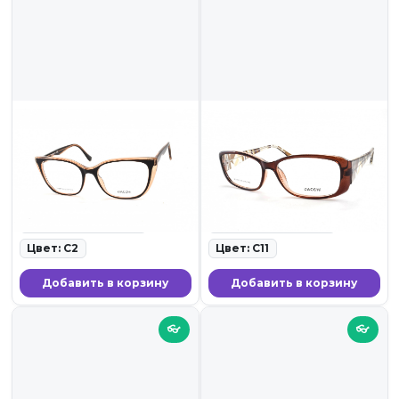
1 799 ₽
1 799 ₽
DACCHI 37859 C2
DACCHI 35737 C11
ID: 19765 • Оправы для очков
ID: 19764 • Оправы для очков
• 23.11.25
• 23.11.25
Ширина линзы: 55
Ширина линзы: 55
Цвет: C2
Цвет: C11
Добавить в корзину
Добавить в корзину
👓
👓