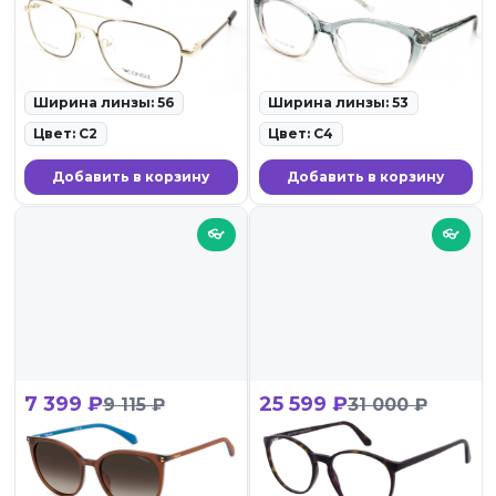
CONSUL 4433 C2
CHARM 715 C4
ID: 141291 • Оправы для очков
ID: 140771 • Оправы для
• 30.05.26
очков • 30.05.26
Ширина линзы: 56
Ширина линзы: 53
Цвет: C2
Цвет: C4
Добавить в корзину
Добавить в корзину
👓
👓
7 399 ₽
25 599 ₽
9 115 ₽
31 000 ₽
POLAROID PLD
Andy Wolf 5067_Lara
4208/S/X 09Q
002
ID: 136441 • Солнцезащитные
ID: 135652 • Оправы для