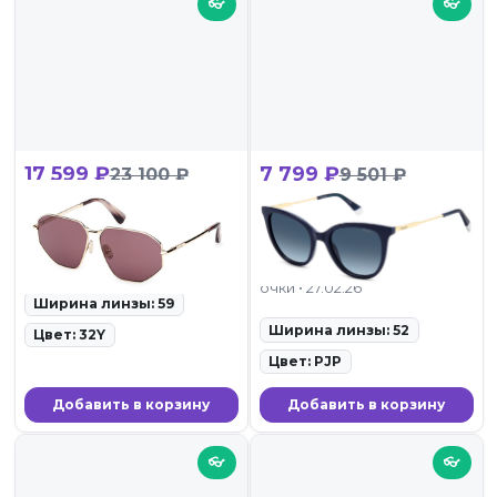
👓
👓
17 599 ₽
7 799 ₽
23 100 ₽
9 501 ₽
Max Mara MM 0143 32Y
POLAROID PLD
4184/S/X PJP
ID: 117171 • Солнцезащитные
очки • 27.02.26
ID: 111997 • Солнцезащитные
очки • 27.02.26
Ширина линзы: 59
Ширина линзы: 52
Цвет: 32Y
Цвет: PJP
Добавить в корзину
Добавить в корзину
👓
👓