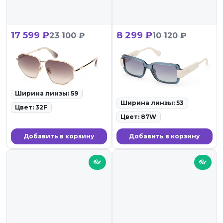
17 599 ₽
8 299 ₽
23 100 ₽
10 120 ₽
Max Mara MM 0143 32F
Max&Co MO 0074 87W
ID: 103194 • Солнцезащитные
ID: 102830 •
очки • 27.02.26
Солнцезащитные очки •
27.02.26
Ширина линзы: 59
Ширина линзы: 53
Цвет: 32F
Цвет: 87W
Добавить в корзину
Добавить в корзину
👓
👓