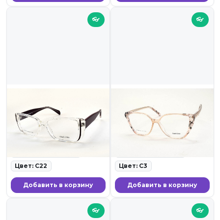
👓
👓
1 799 ₽
1 799 ₽
DACCHI D37928 C22
DACCHI 37892 C3
ID: 19771 • Оправы для очков •
ID: 19766 • Оправы для очков
23.11.25
• 23.11.25
Ширина линзы: 55
Ширина линзы: 57
Цвет: C22
Цвет: C3
Добавить в корзину
Добавить в корзину
👓
👓