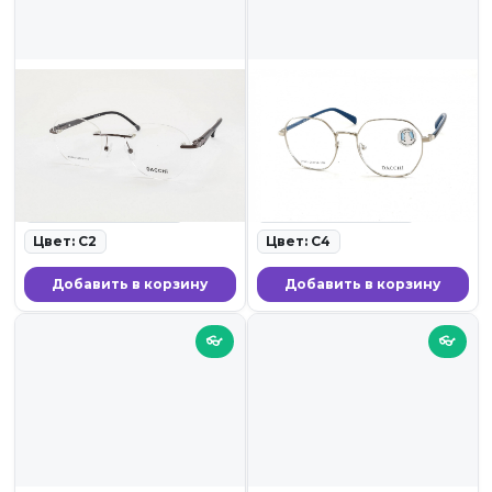
1 899 ₽
1 899 ₽
DACCHI 33363 C2
DACCHI 31541 C4
ID: 19761 • Оправы для очков
ID: 19756 • Оправы для очков
• 23.11.25
• 23.11.25
Ширина линзы: 50
Ширина линзы: 52
Цвет: C2
Цвет: C4
Добавить в корзину
Добавить в корзину
👓
👓