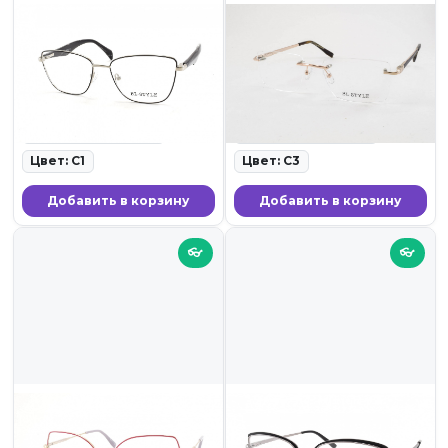
2 099 ₽
2 099 ₽
BL-STYLE LE6309 C1
BL-STYLE LE6196 C3
ID: 19752 • Оправы для очков
ID: 19750 • Оправы для очков
• 23.11.25
• 23.11.25
Ширина линзы: 55
Ширина линзы: 56
Цвет: C1
Цвет: C3
Добавить в корзину
Добавить в корзину
👓
👓
1 899 ₽
1 899 ₽
BL-STYLE LE6155 C3
BL-STYLE JD6909 C1