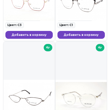
ID: 19747 • Оправы для очков
ID: 19741 • Оправы для очков •
• 23.11.25
23.11.25
Ширина линзы: 54
Ширина линзы: 53
Цвет: C3
Цвет: C1
Добавить в корзину
Добавить в корзину
👓
👓
1 899 ₽
1 799 ₽
BL-STYLE F17147 C4
BL-STYLE 8304 C6
ID: 19738 • Оправы для очков
ID: 19736 • Оправы для очков
• 23.11.25
• 23.11.25