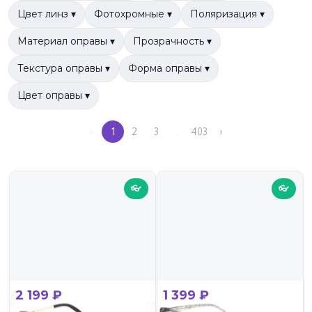
Цвет линз ▾
Фотохромные ▾
Поляризация ▾
Материал оправы ▾
Прозрачность ▾
Текстура оправы ▾
Форма оправы ▾
Цвет оправы ▾
‹
1
2
3
…
403
›
👓
👓
2 199 ₽
1 399 ₽