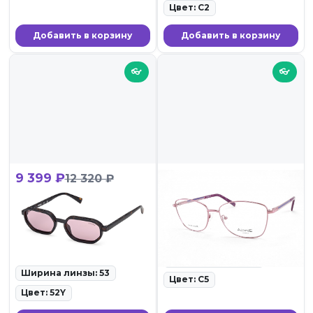
Цвет: C2
Добавить в корзину
Добавить в корзину
👓
👓
9 399 ₽
2 099 ₽
12 320 ₽
Guess GUS 00233 52Y
ALANIE 7978 C5
ID: 119008 •
ID: 118989 • Оправы для
Солнцезащитные очки •
очков • 27.02.26
27.02.26
Ширина линзы: 56
Ширина линзы: 53
Цвет: C5
Цвет: 52Y