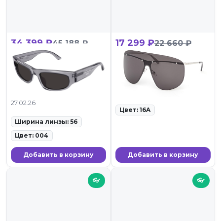
34 399 ₽
17 299 ₽
45 188 ₽
22 660 ₽
Balenciaga BB0388S
GCDS GD 0072 16A
004
ID: 105420 •
Солнцезащитные очки •
ID: 109556 •
27.02.26
Солнцезащитные очки •
27.02.26
Цвет: 16A
Ширина линзы: 56
Цвет: 004
Добавить в корзину
Добавить в корзину
👓
👓