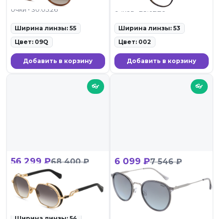
очки • 30.05.26
очков • 28.02.26
Ширина линзы: 55
Ширина линзы: 53
Цвет: 09Q
Цвет: 002
Добавить в корзину
Добавить в корзину
👓
👓
56 299 ₽
6 099 ₽
68 400 ₽
7 546 ₽
Cazal 9507 001
MEXX 6440 300
ID: 134431 • Солнцезащитные
ID: 133504 •
очки • 28.02.26
Солнцезащитные очки •
28.02.26
Ширина линзы: 54