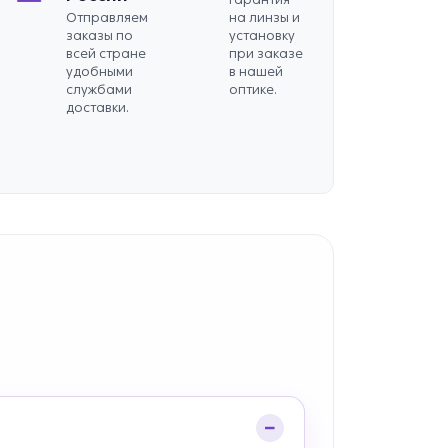
Отправляем
на линзы и
заказы по
установку
всей стране
при заказе
удобными
в нашей
службами
оптике.
доставки.