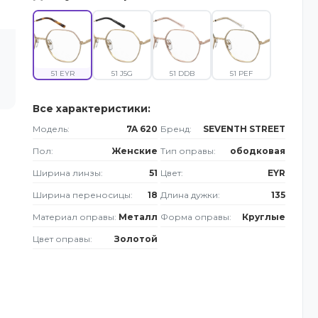
51 EYR
51 J5G
51 DDB
51 PEF
Все характеристики:
Модель:
7A 620
Бренд:
SEVENTH STREET
Пол:
Женские
Тип оправы:
ободковая
Ширина линзы:
51
Цвет:
EYR
Ширина переносицы:
18
Длина дужки:
135
Материал оправы:
Металл
Форма оправы:
Круглые
Цвет оправы:
Золотой