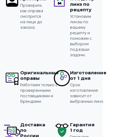
линз по
Проверьте,
рецепту
как оправа
смотрится
Установим
на лице до
линзы по
заказа.
вашему
рецепту и
поможем с
выбором
под ваши
задачи.
Оригинальные
Изготовление
оправы
от 1 дня
Работаем только с
Срок
проверенными
изготовления
поставщиками и
зависит от
брендами.
выбранных линз.
Доставка
Гарантия
по
1 год
России
Гарантия