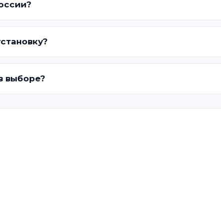
России?
установку?
 в выборе?