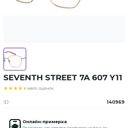
SEVENTH STREET 7A 607 Y11
★★★★★
★★★★★
мало оценок
ID:
140969
Онлайн-примерка
Проверьте, как оправа смотрится на лице до