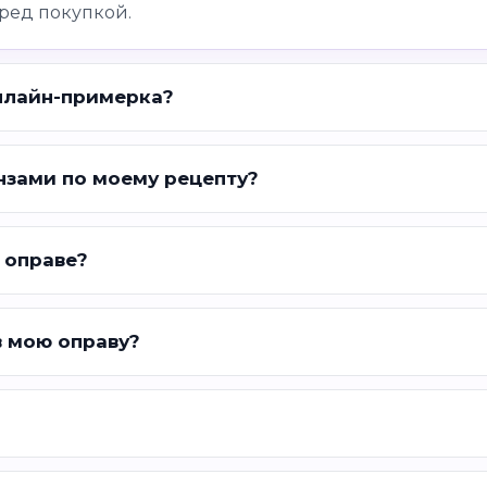
ред покупкой.
нлайн-примерка?
нзами по моему рецепту?
 оправе?
в мою оправу?