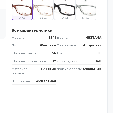
54 C5
54 C3
54 C1
54 C2
Все характеристики:
Модель:
5341
Бренд:
NIKITANA
Пол:
Женские
Тип оправы:
ободковая
Ширина линзы:
54
Цвет:
C5
Ширина переносицы:
17
Длина дужки:
140
Материал
Пластик
Форма оправы:
Овальные
оправы:
Цвет оправы:
Бесцветная