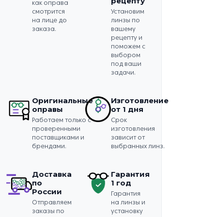
рецепту
как оправа
смотрится
Установим
на лице до
линзы по
заказа.
вашему
рецепту и
поможем с
выбором
под ваши
задачи.
Оригинальные
Изготовление
оправы
от 1 дня
Работаем только с
Срок
проверенными
изготовления
поставщиками и
зависит от
брендами.
выбранных линз.
Доставка
Гарантия
по
1 год
России
Гарантия
Отправляем
на линзы и
заказы по
установку