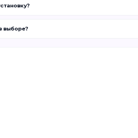
установку?
 в выборе?