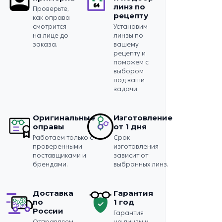
линз по
Проверьте,
рецепту
как оправа
смотрится
Установим
на лице до
линзы по
заказа.
вашему
рецепту и
поможем с
выбором
под ваши
задачи.
Оригинальные
Изготовление
оправы
от 1 дня
Работаем только с
Срок
проверенными
изготовления
поставщиками и
зависит от
брендами.
выбранных линз.
Доставка
Гарантия
по
1 год
России
Гарантия
Отправляем
на линзы и