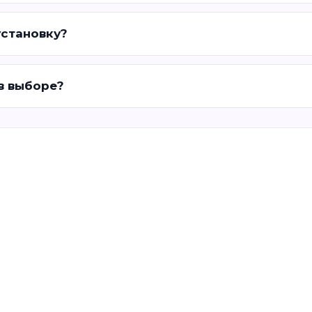
установку?
 в выборе?