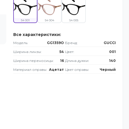
54 001
54 004
54 005
Все характеристики:
Модель:
GG1359O
Бренд:
GUCCI
Ширина линзы:
54
Цвет:
001
Ширина переносицы:
16
Длина дужки:
140
Материал оправы:
Ацетат
Цвет оправы:
Черный