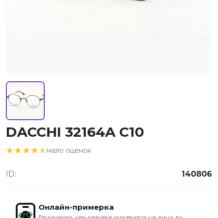
DACCHI 32164A C10
★★★★★
★★★★★
мало оценок
ID:
140806
Онлайн-примерка
Проверьте, как оправа смотрится на лице до