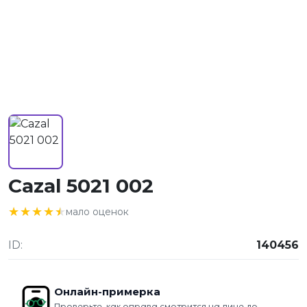
Cazal 5021 002
★★★★★
★★★★★
мало оценок
ID:
140456
Онлайн-примерка
Проверьте, как оправа смотрится на лице до