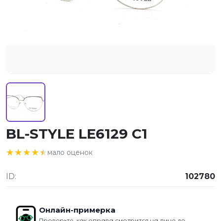
BL-STYLE LE6129 C1
★★★★★
★★★★★
мало оценок
ID:
102780
Онлайн-примерка
Проверьте, как оправа смотрится на лице до