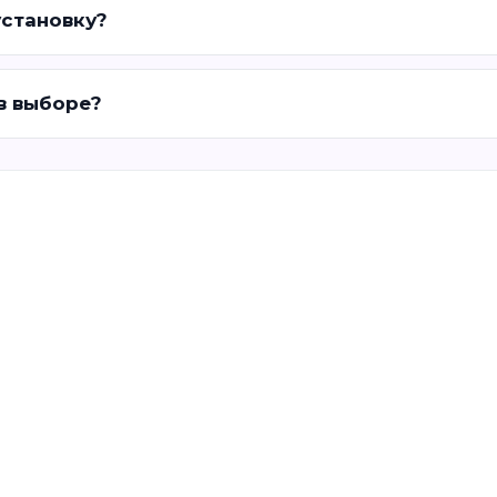
установку?
 в выборе?