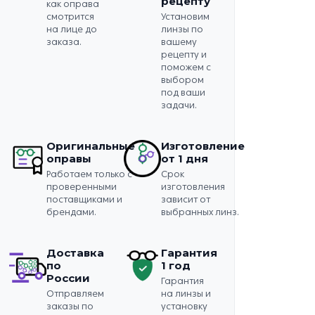
рецепту
как оправа
смотрится
Установим
на лице до
линзы по
заказа.
вашему
рецепту и
поможем с
выбором
под ваши
задачи.
Оригинальные
Изготовление
оправы
от 1 дня
Работаем только с
Срок
проверенными
изготовления
поставщиками и
зависит от
брендами.
выбранных линз.
Доставка
Гарантия
по
1 год
России
Гарантия
Отправляем
на линзы и
заказы по
установку