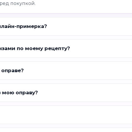
ред покупкой.
нлайн-примерка?
нзами по моему рецепту?
 оправе?
в мою оправу?