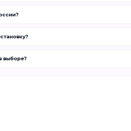
России?
установку?
 в выборе?