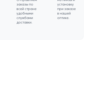
заказы по
установку
всей стране
при заказе
удобными
в нашей
службами
оптике.
доставки.
59 J5G