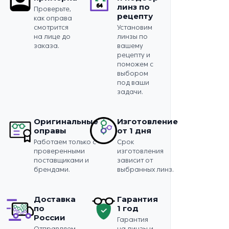
линз по
Проверьте,
рецепту
как оправа
смотрится
Установим
на лице до
линзы по
заказа.
вашему
рецепту и
поможем с
выбором
под ваши
задачи.
Оригинальные
Изготовление
оправы
от 1 дня
Работаем только с
Срок
проверенными
изготовления
поставщиками и
зависит от
брендами.
выбранных линз.
Доставка
Гарантия
по
1 год
России
Гарантия
Отправляем
на линзы и