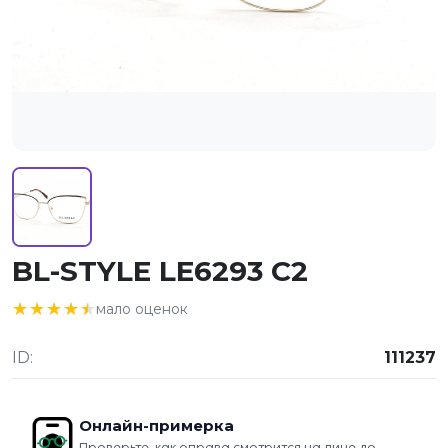
BL-STYLE LE6293 C2
★★★★★
★★★★★
мало оценок
ID:
111237
Онлайн-примерка
Проверьте, как оправа смотрится на лице до