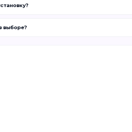
установку?
 в выборе?