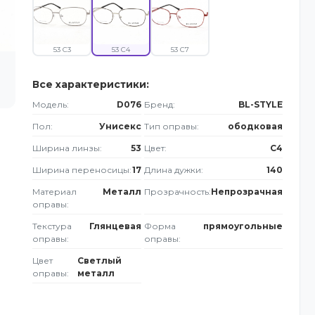
53 C3
53 C4
53 C7
Все характеристики:
Модель:
D076
Бренд:
BL-STYLE
Пол:
Унисекс
Тип оправы:
ободковая
Ширина линзы:
53
Цвет:
C4
Ширина переносицы:
17
Длина дужки:
140
Материал
Металл
Прозрачность:
Непрозрачная
оправы:
Текстура
Глянцевая
Форма
прямоугольные
оправы:
оправы:
Цвет
Светлый
оправы:
металл