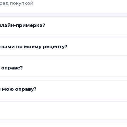
ред покупкой.
нлайн-примерка?
нзами по моему рецепту?
 оправе?
в мою оправу?