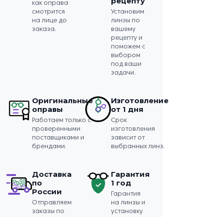
рецепту
как оправа
смотрится
Установим
на лице до
линзы по
заказа.
вашему
рецепту и
поможем с
выбором
под ваши
задачи.
Оригинальные
Изготовление
оправы
от 1 дня
Работаем только с
Срок
проверенными
изготовления
поставщиками и
зависит от
брендами.
выбранных линз.
Доставка
Гарантия
по
1 год
России
Гарантия
Отправляем
на линзы и
заказы по
установку