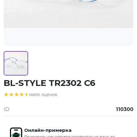
BL-STYLE TR2302 C6
★★★★★
★★★★★
мало оценок
ID:
110300
Онлайн-примерка
Проверьте, как оправа смотрится на лице до