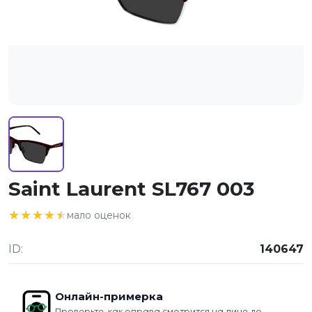
Saint Laurent SL767 003
★★★★★
★★★★★
мало оценок
ID:
140647
Онлайн-примерка
Проверьте, как оправа смотрится на лице до