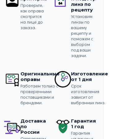
линз по
Проверьте,
рецепту
как оправа
смотрится
Установим
на лице до
линзы по
заказа.
вашему
рецепту и
поможем с
выбором
под ваши
задачи.
Оригинальные
Изготовление
оправы
от 1 дня
Работаем только с
Срок
проверенными
изготовления
поставщиками и
зависит от
брендами.
выбранных линз.
Доставка
Гарантия
по
1 год
России
Гарантия
Отправляем
на линзы и