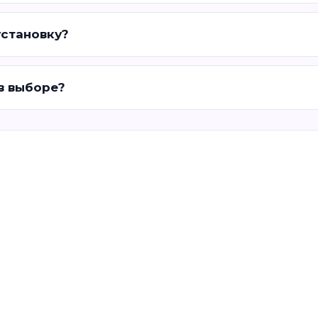
установку?
 в выборе?