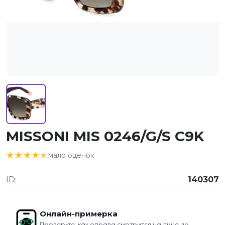
MISSONI MIS 0246/G/S C9K
★★★★★
★★★★★
мало оценок
ID:
140307
Онлайн-примерка
Проверьте, как оправа смотрится на лице до