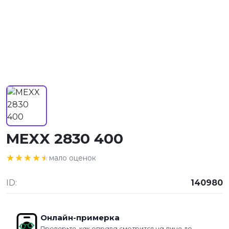
MEXX 2830 400
★★★★★
★★★★★
мало оценок
ID:
140980
Онлайн-примерка
Проверьте, как оправа смотрится на лице до