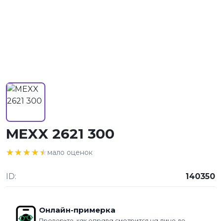
MEXX 2621 300
★★★★★
★★★★★
мало оценок
ID:
140350
Онлайн-примерка
Проверьте, как оправа смотрится на лице до