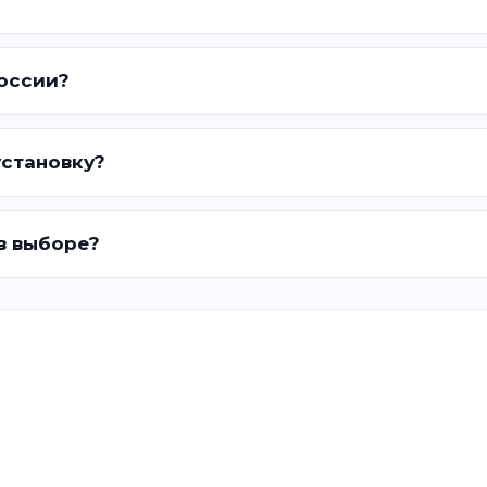
России?
установку?
 в выборе?