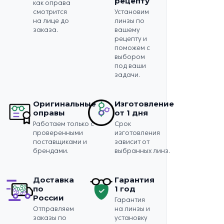
рецепту
как оправа
смотрится
Установим
на лице до
линзы по
заказа.
вашему
рецепту и
поможем с
выбором
под ваши
задачи.
Оригинальные
Изготовление
оправы
от 1 дня
Работаем только с
Срок
проверенными
изготовления
поставщиками и
зависит от
брендами.
выбранных линз.
Доставка
Гарантия
по
1 год
России
Гарантия
Отправляем
на линзы и
заказы по
установку