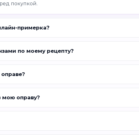
ред покупкой.
нлайн-примерка?
нзами по моему рецепту?
 оправе?
в мою оправу?