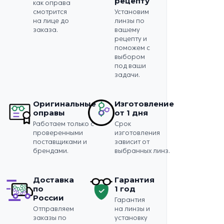
рецепту
как оправа
смотрится
Установим
на лице до
линзы по
заказа.
вашему
рецепту и
поможем с
выбором
под ваши
задачи.
Оригинальные
Изготовление
оправы
от 1 дня
Работаем только с
Срок
проверенными
изготовления
поставщиками и
зависит от
брендами.
выбранных линз.
Доставка
Гарантия
по
1 год
России
Гарантия
Отправляем
на линзы и
заказы по
установку