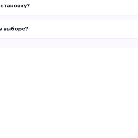
установку?
 в выборе?