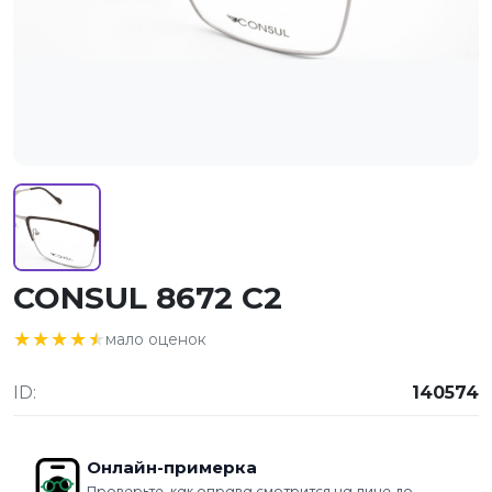
CONSUL 8672 C2
★★★★★
★★★★★
мало оценок
ID:
140574
Онлайн-примерка
Проверьте, как оправа смотрится на лице до