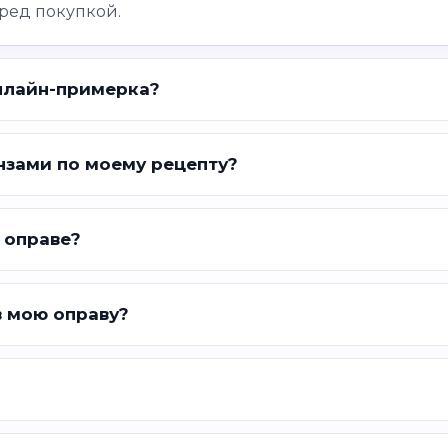
ред покупкой.
нлайн-примерка?
нзами по моему рецепту?
 оправе?
в мою оправу?