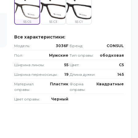
55 C5
55 C3
55 C1
Все характеристики:
Модель:
3036F
Бренд:
CONSUL
Пол:
Мужские
Тип оправы:
ободковая
Ширина линзы:
55
Цвет:
C5
Ширина переносицы:
19
Длина дужки:
145
Материал
Пластик
Форма
Квадратные
оправы:
оправы:
Цвет оправы:
Черный