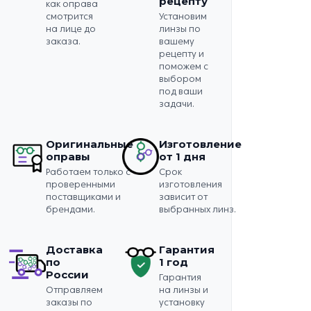
рецепту
как оправа
смотрится
Установим
на лице до
линзы по
заказа.
вашему
рецепту и
поможем с
выбором
под ваши
задачи.
Оригинальные
Изготовление
оправы
от 1 дня
Работаем только с
Срок
проверенными
изготовления
поставщиками и
зависит от
брендами.
выбранных линз.
Доставка
Гарантия
по
1 год
России
Гарантия
Отправляем
на линзы и
заказы по
установку