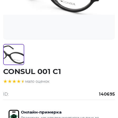
CONSUL 001 C1
★★★★★
★★★★★
мало оценок
ID:
140695
Онлайн-примерка
Проверьте, как оправа смотрится на лице до