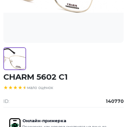
CHARM 5602 C1
★★★★★
★★★★★
мало оценок
ID:
140770
Онлайн-примерка
Проверьте, как оправа смотрится на лице до