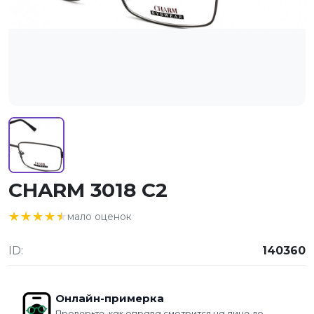
CHARM 3018 C2
★★★★★
★★★★★
мало оценок
ID:
140360
Онлайн-примерка
Проверьте, как оправа смотрится на лице до