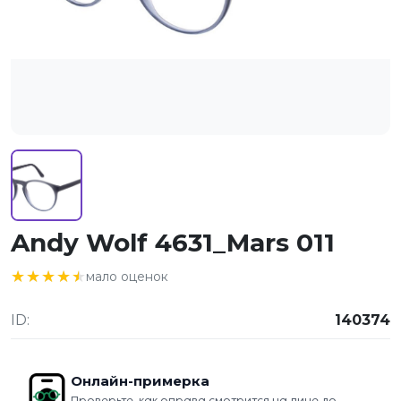
Andy Wolf 4631_Mars 011
★★★★★
★★★★★
мало оценок
ID:
140374
Онлайн-примерка
Проверьте, как оправа смотрится на лице до