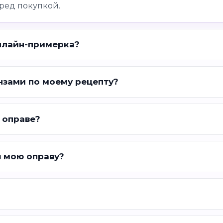
ред покупкой.
нлайн-примерка?
нзами по моему рецепту?
 оправе?
в мою оправу?