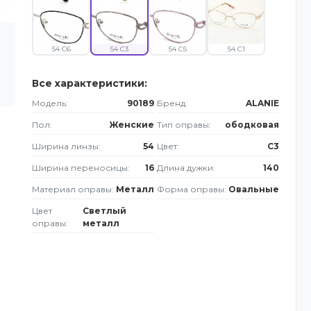
54 C6
54 C3
54 C5
54 C1
Все характеристики:
Модель:
90189
Бренд:
ALANIE
Пол:
Женские
Тип оправы:
ободковая
Ширина линзы:
54
Цвет:
C3
Ширина переносицы:
16
Длина дужки:
140
Материал оправы:
Металл
Форма оправы:
Овальные
Цвет
Светлый
оправы:
металл