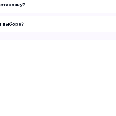
установку?
 в выборе?