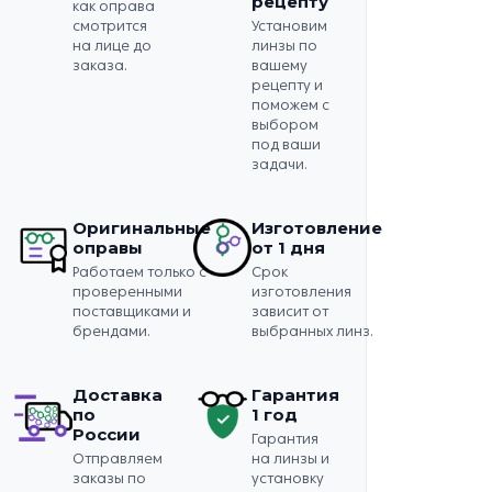
рецепту
как оправа
смотрится
Установим
на лице до
линзы по
заказа.
вашему
рецепту и
поможем с
выбором
под ваши
задачи.
Оригинальные
Изготовление
оправы
от 1 дня
Работаем только с
Срок
проверенными
изготовления
поставщиками и
зависит от
брендами.
выбранных линз.
Доставка
Гарантия
по
1 год
России
Гарантия
Отправляем
на линзы и
заказы по
установку