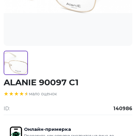
ALANIE 90097 C1
★★★★★
★★★★★
мало оценок
ID:
140986
Онлайн-примерка
Проверьте, как оправа смотрится на лице до