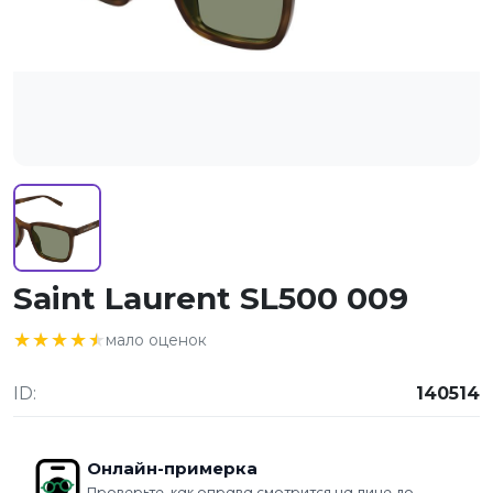
Saint Laurent SL500 009
★★★★★
★★★★★
мало оценок
ID:
140514
Онлайн-примерка
Проверьте, как оправа смотрится на лице до