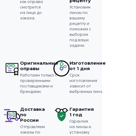
рецепту
как оправа
смотрится
Установим
на лице до
линзы по
заказа.
вашему
рецепту и
поможем с
выбором
под ваши
задачи.
Оригинальные
Изготовление
оправы
от 1 дня
Работаем только с
Срок
проверенными
изготовления
поставщиками и
зависит от
брендами.
выбранных линз.
Доставка
Гарантия
по
1 год
России
Гарантия
Отправляем
на линзы и
заказы по
установку