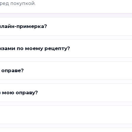
ред покупкой.
нлайн-примерка?
нзами по моему рецепту?
 оправе?
в мою оправу?