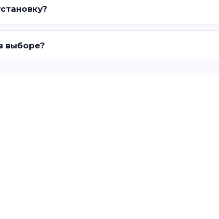
установку?
 в выборе?