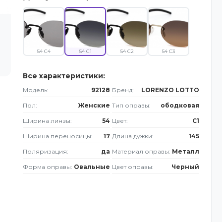
54 C4
54 C1
54 C2
54 C3
Все характеристики:
Модель:
92128
Бренд:
LORENZO LOTTO
Пол:
Женские
Тип оправы:
ободковая
Ширина линзы:
54
Цвет:
C1
Ширина переносицы:
17
Длина дужки:
145
Поляризация:
да
Материал оправы:
Металл
Форма оправы:
Овальные
Цвет оправы:
Черный