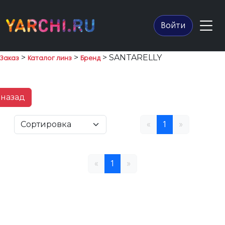
Войти
>
>
> SANTARELLY
Заказ
Каталог линз
Бренд
назад
«
1
»
«
1
»